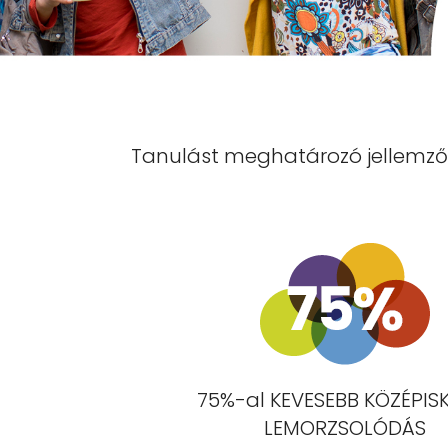
Tanulást meghatározó jellemzők 
75%-al KEVESEBB KÖZÉPIS
LEMORZSOLÓDÁS