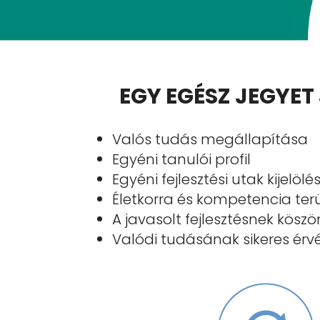
EGY EGÉSZ JEGYE
Valós tudás megállapítása
Egyéni tanulói profil
Egyéni fejlesztési utak kijelölé
Életkorra és kompetencia terü
A javasolt fejlesztésnek kösz
Valódi tudásának sikeres érv