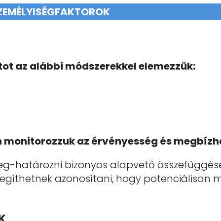
SZEMÉLYISÉGFAKTOROK
ot az alábbi módszerekkel elemezzük:
 monitorozzuk az érvényesség és megbíz
eg-határozni bizonyos alapvető összefüggése
egíthetnek azonosítani, hogy potenciálisan m
K