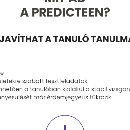
T JAVÍTHAT A TANULÓ TANULM
se
letekre szabott tesztfeladatok
önhetően a tanulóban kialakul a stabil vizsgar
ényesülését már érdemjegyei is tükrözik